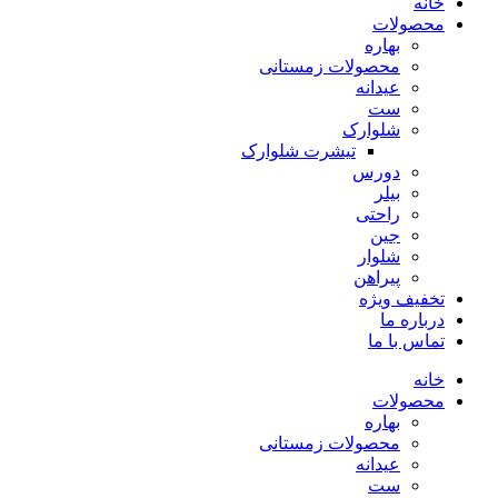
خانه
محصولات
بهاره
محصولات زمستانی
عیدانه
ست
شلوارک
تیشرت شلوارک
دورس
بیلر
راحتی
جین
شلوار
پیراهن
تخفیف ویژه
درباره ما
تماس با ما
خانه
محصولات
بهاره
محصولات زمستانی
عیدانه
ست