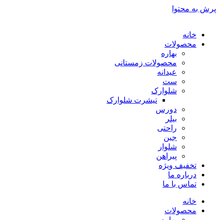
پرش به محتوا
خانه
محصولات
بهاره
محصولات زمستانی
عیدانه
ست
شلوارک
تیشرت شلوارک
دورس
بیلر
راحتی
جین
شلوار
پیراهن
تخفیف ویژه
درباره ما
تماس با ما
خانه
محصولات
بهاره