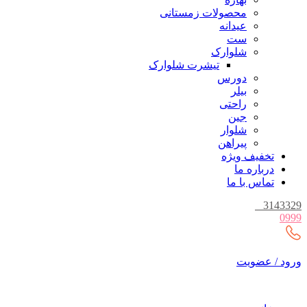
محصولات زمستانی
عیدانه
ست
شلوارک
تیشرت شلوارک
دورس
بیلر
راحتی
جین
شلوار
پیراهن
تخفیف ویژه
درباره ما
تماس با ما
_
3143329
0999
ورود / عضویت