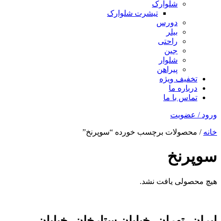
شلوارک
تیشرت شلوارک
دورس
بیلر
راحتی
جین
شلوار
پیراهن
تخفیف ویژه
درباره ما
تماس با ما
ورود / عضویت
خانه
/ محصولات برچسب خورده “سوپرنخ”
سوپرنخ
هیچ محصولی یافت نشد.
ایران، تهران، خیابان ستارخان، خیابان