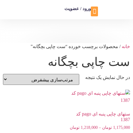
ورود / عضویت
تماس با ما
تخفیف ویژه
خانه
/ محصولات برچسب خورده “ست چاپی بچگانه”
ست چاپی بچگانه
در حال نمایش یک نتیجه
ستهای چاپی پنبه ای pago کد
1387
1,175,000
تومان
–
1,218,000
تومان