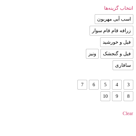
انتخاب گزینه‌ها
اسب آبی مهربون
زرافه قام قام سوار
فیل و خورشید
فیل و گنجشک
ونیز
سافاری
7
6
5
4
3
10
9
8
Clear