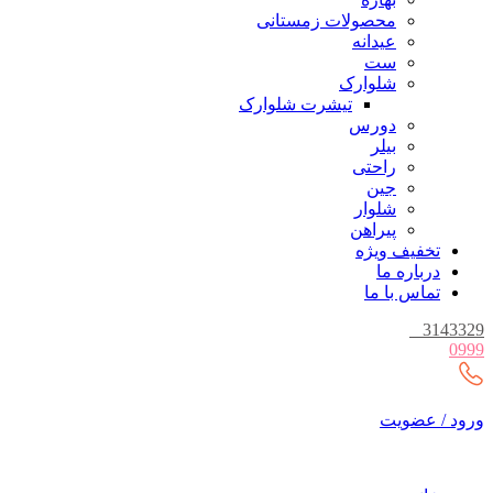
محصولات زمستانی
عیدانه
ست
شلوارک
تیشرت شلوارک
دورس
بیلر
راحتی
جین
شلوار
پیراهن
تخفیف ویژه
درباره ما
تماس با ما
_
3143329
0999
ورود / عضویت