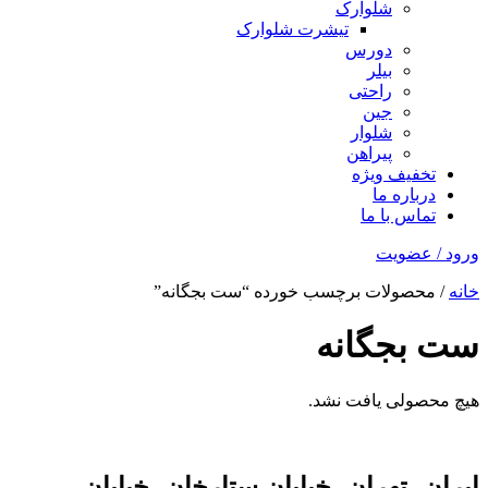
شلوارک
تیشرت شلوارک
دورس
بیلر
راحتی
جین
شلوار
پیراهن
تخفیف ویژه
درباره ما
تماس با ما
ورود / عضویت
خانه
/ محصولات برچسب خورده “ست بجگانه”
ست بجگانه
هیچ محصولی یافت نشد.
ایران، تهران، خیابان ستارخان، خیابان