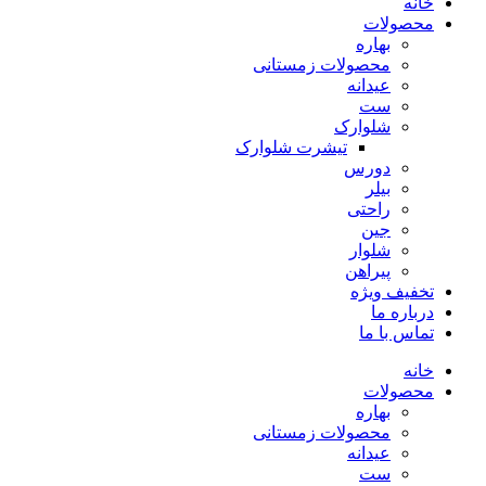
خانه
محصولات
بهاره
محصولات زمستانی
عیدانه
ست
شلوارک
تیشرت شلوارک
دورس
بیلر
راحتی
جین
شلوار
پیراهن
تخفیف ویژه
درباره ما
تماس با ما
خانه
محصولات
بهاره
محصولات زمستانی
عیدانه
ست