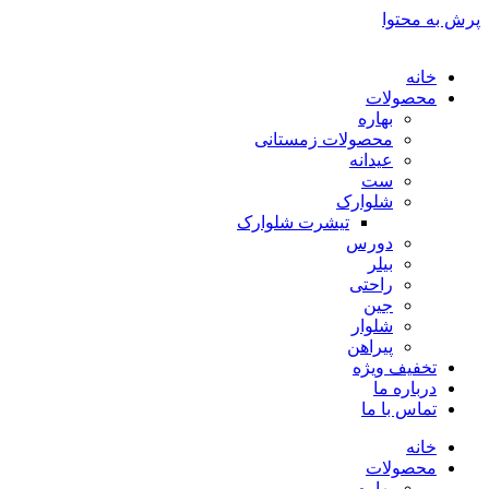
پرش به محتوا
خانه
محصولات
بهاره
محصولات زمستانی
عیدانه
ست
شلوارک
تیشرت شلوارک
دورس
بیلر
راحتی
جین
شلوار
پیراهن
تخفیف ویژه
درباره ما
تماس با ما
خانه
محصولات
بهاره