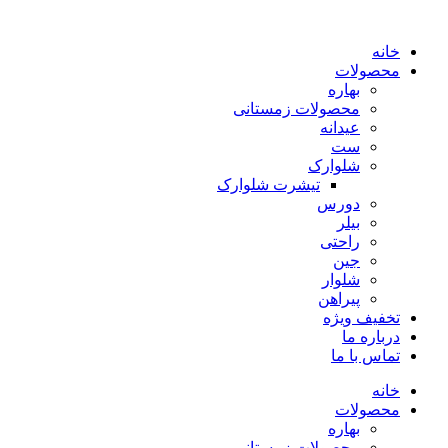
پرش
به
خانه
محتوا
محصولات
بهاره
محصولات زمستانی
عیدانه
ست
شلوارک
تیشرت شلوارک
دورس
بیلر
راحتی
جین
شلوار
پیراهن
تخفیف ویژه
درباره ما
تماس با ما
خانه
محصولات
بهاره
محصولات زمستانی