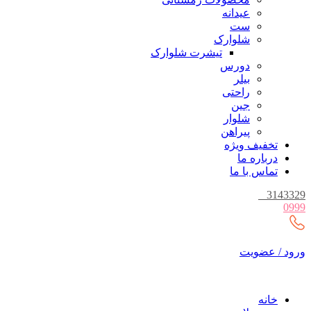
عیدانه
ست
شلوارک
تیشرت شلوارک
دورس
بیلر
راحتی
جین
شلوار
پیراهن
تخفیف ویژه
درباره ما
تماس با ما
_
3143329
0999
ورود / عضویت
خانه