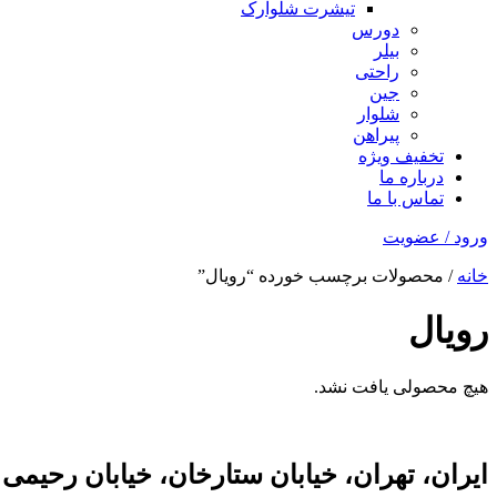
تیشرت شلوارک
دورس
بیلر
راحتی
جین
شلوار
پیراهن
تخفیف ویژه
درباره ما
تماس با ما
ورود / عضویت
خانه
/ محصولات برچسب خورده “رویال”
رویال
هیچ محصولی یافت نشد.
ایران، تهران، خیابان ستارخان، خیابان رحیمی