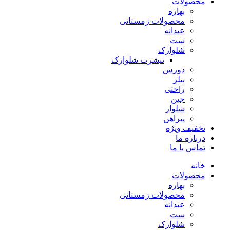
محصولات
بهاره
محصولات زمستانی
عیدانه
ست
شلوارک
تیشرت شلوارک
دورس
بیلر
راحتی
جین
شلوار
پیراهن
تخفیف ویژه
درباره ما
تماس با ما
خانه
محصولات
بهاره
محصولات زمستانی
عیدانه
ست
شلوارک