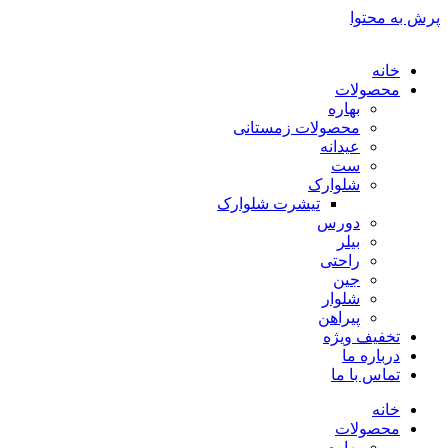
پرش به محتوا
خانه
محصولات
بهاره
محصولات زمستانی
عیدانه
ست
شلوارک
تیشرت شلوارک
دورس
بیلر
راحتی
جین
شلوار
پیراهن
تخفیف ویژه
درباره ما
تماس با ما
خانه
محصولات
بهاره