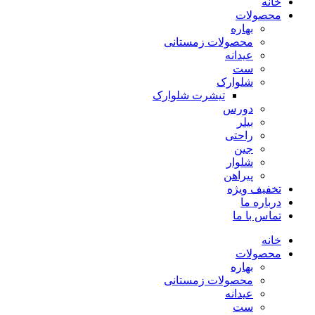
خانه
محصولات
بهاره
محصولات زمستانی
عیدانه
ست
شلوارک
تیشرت شلوارک
دورس
بیلر
راحتی
جین
شلوار
پیراهن
تخفیف ویژه
درباره ما
تماس با ما
خانه
محصولات
بهاره
محصولات زمستانی
عیدانه
ست