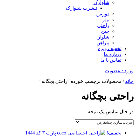
شلوارک
تیشرت شلوارک
دورس
بیلر
راحتی
جین
شلوار
پیراهن
تخفیف ویژه
درباره ما
تماس با ما
ورود / عضویت
خانه
/ محصولات برچسب خورده “راحتی بچگانه”
راحتی بچگانه
در حال نمایش یک نتیجه
تخفیف!