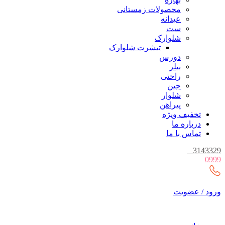
محصولات زمستانی
عیدانه
ست
شلوارک
تیشرت شلوارک
دورس
بیلر
راحتی
جین
شلوار
پیراهن
تخفیف ویژه
درباره ما
تماس با ما
_
3143329
0999
ورود / عضویت