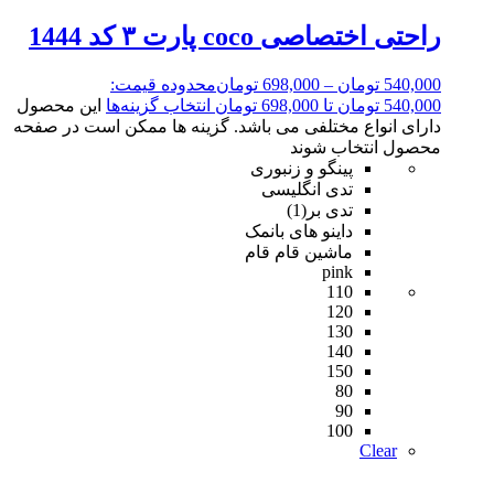
راحتی اختصاصی coco پارت ۳ کد 1444
540,000
تومان
–
698,000
تومان
محدوده قیمت:
540,000 تومان تا 698,000 تومان
انتخاب گزینه‌ها
این محصول
دارای انواع مختلفی می باشد. گزینه ها ممکن است در صفحه
محصول انتخاب شوند
پینگو و زنبوری
تدی انگلیسی
تدی بر(1)
داینو های بانمک
ماشین قام قام
pink
110
120
130
140
150
80
90
100
Clear