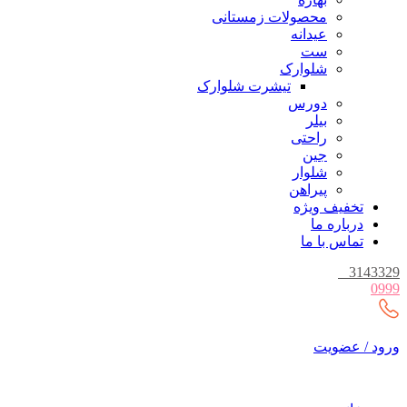
محصولات زمستانی
عیدانه
ست
شلوارک
تیشرت شلوارک
دورس
بیلر
راحتی
جین
شلوار
پیراهن
تخفیف ویژه
درباره ما
تماس با ما
_
3143329
0999
ورود / عضویت