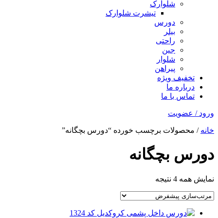
شلوارک
تیشرت شلوارک
دورس
بیلر
راحتی
جین
شلوار
پیراهن
تخفیف ویژه
درباره ما
تماس با ما
ورود / عضویت
خانه
/ محصولات برچسب خورده “دورس بچگانه”
دورس بچگانه
نمایش همه 4 نتیجه