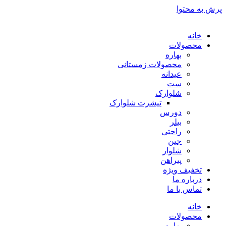
پرش به محتوا
خانه
محصولات
بهاره
محصولات زمستانی
عیدانه
ست
شلوارک
تیشرت شلوارک
دورس
بیلر
راحتی
جین
شلوار
پیراهن
تخفیف ویژه
درباره ما
تماس با ما
خانه
محصولات
بهاره