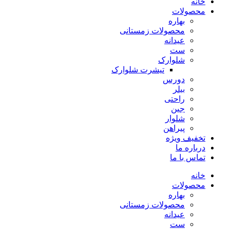
خانه
محصولات
بهاره
محصولات زمستانی
عیدانه
ست
شلوارک
تیشرت شلوارک
دورس
بیلر
راحتی
جین
شلوار
پیراهن
تخفیف ویژه
درباره ما
تماس با ما
خانه
محصولات
بهاره
محصولات زمستانی
عیدانه
ست