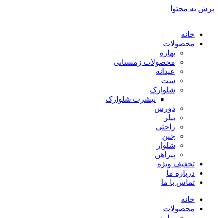
پرش به محتوا
خانه
محصولات
بهاره
محصولات زمستانی
عیدانه
ست
شلوارک
تیشرت شلوارک
دورس
بیلر
راحتی
جین
شلوار
پیراهن
تخفیف ویژه
درباره ما
تماس با ما
خانه
محصولات
بهاره