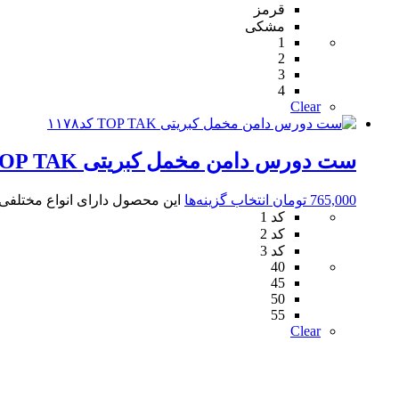
قرمز
مشکی
1
2
3
4
Clear
ست دورس دامن مخمل کبریتی TOP TAK کد۱۱۷۸
765,000
تومان
انتخاب گزینه‌ها
این محصول دارای انواع مختلف
کد 1
کد 2
کد 3
40
45
50
55
Clear