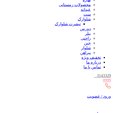
محصولات زمستانی
عیدانه
ست
شلوارک
تیشرت شلوارک
دورس
بیلر
راحتی
جین
شلوار
پیراهن
تخفیف ویژه
درباره ما
تماس با ما
_
3143329
0999
ورود / عضویت