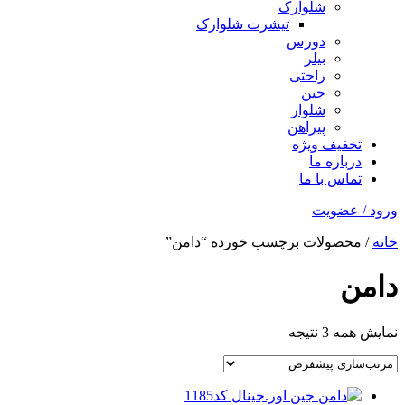
شلوارک
تیشرت شلوارک
دورس
بیلر
راحتی
جین
شلوار
پیراهن
تخفیف ویژه
درباره ما
تماس با ما
ورود / عضویت
خانه
/ محصولات برچسب خورده “دامن”
دامن
نمایش همه 3 نتیجه