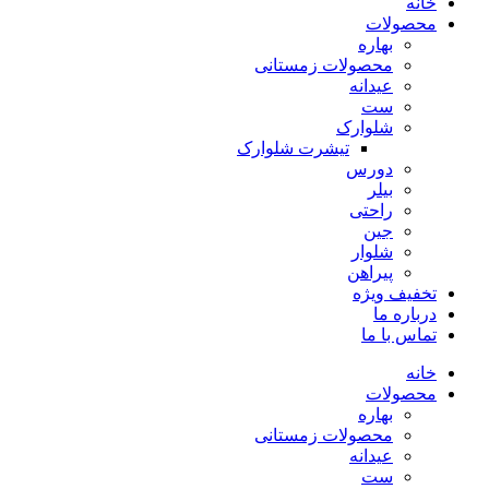
خانه
محصولات
بهاره
محصولات زمستانی
عیدانه
ست
شلوارک
تیشرت شلوارک
دورس
بیلر
راحتی
جین
شلوار
پیراهن
تخفیف ویژه
درباره ما
تماس با ما
خانه
محصولات
بهاره
محصولات زمستانی
عیدانه
ست