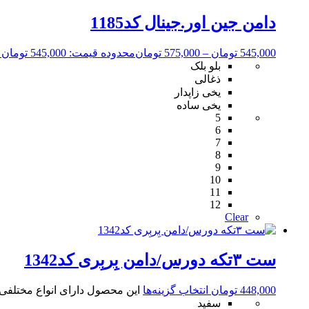
دامن جین اور.جینال کد1185
545,000
تومان
–
575,000
تومان
محدوده قیمت: 545,000 تومان تا 575,000 تومان
بلو بلک
ذغالی
یخی زاپدار
یخی ساده
5
6
7
8
9
10
11
12
Clear
ست ۳تکه دورس/دامن بِربِری کد1342
448,000
تومان
انتخاب گزینه‌ها
این محصول دارای انواع مختلف
سفید