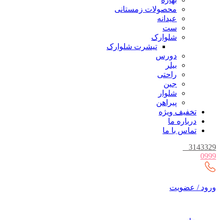
محصولات زمستانی
عیدانه
ست
شلوارک
تیشرت شلوارک
دورس
بیلر
راحتی
جین
شلوار
پیراهن
تخفیف ویژه
درباره ما
تماس با ما
_
3143329
0999
ورود / عضویت