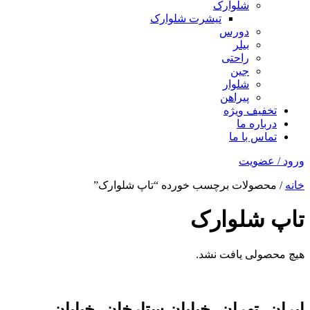
شلوارک
تیشرت شلوارک
دورس
بیلر
راحتی
جین
شلوار
پیراهن
تخفیف ویژه
درباره ما
تماس با ما
ورود / عضویت
خانه
/ محصولات برچسب خورده “تاپ شلوارک”
تاپ شلوارک
هیچ محصولی یافت نشد.
ایران، تهران، خیابان ستارخان، خیابان