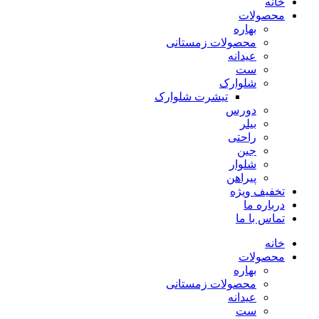
خانه
محصولات
بهاره
محصولات زمستانی
عیدانه
ست
شلوارک
تیشرت شلوارک
دورس
بیلر
راحتی
جین
شلوار
پیراهن
تخفیف ویژه
درباره ما
تماس با ما
خانه
محصولات
بهاره
محصولات زمستانی
عیدانه
ست