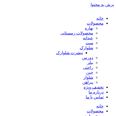
پرش به محتوا
خانه
محصولات
بهاره
محصولات زمستانی
عیدانه
ست
شلوارک
تیشرت شلوارک
دورس
بیلر
راحتی
جین
شلوار
پیراهن
تخفیف ویژه
درباره ما
تماس با ما
خانه
محصولات
بهاره