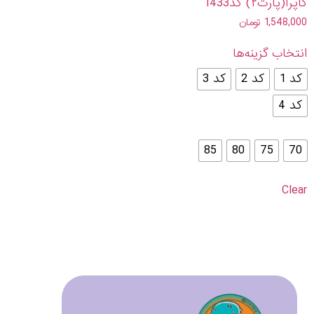
کاپرا(پارت۲) کد1433
1,548,000
تومان
انتخاب گزینه‌ها
کد 1
کد 2
کد 3
کد 4
85
80
75
70
Clear