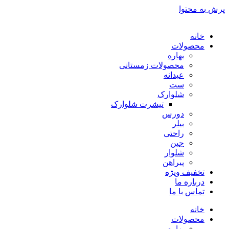
پرش به محتوا
خانه
محصولات
بهاره
محصولات زمستانی
عیدانه
ست
شلوارک
تیشرت شلوارک
دورس
بیلر
راحتی
جین
شلوار
پیراهن
تخفیف ویژه
درباره ما
تماس با ما
خانه
محصولات
بهاره