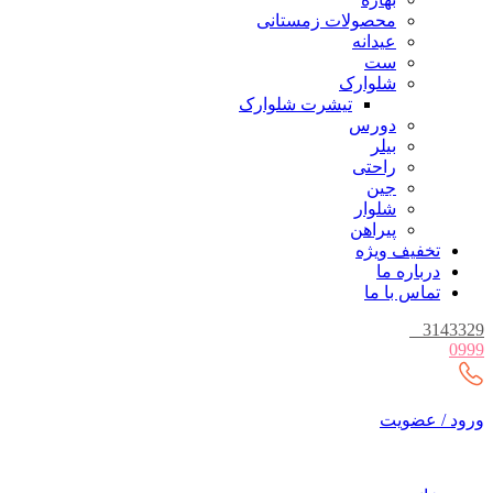
محصولات زمستانی
عیدانه
ست
شلوارک
تیشرت شلوارک
دورس
بیلر
راحتی
جین
شلوار
پیراهن
تخفیف ویژه
درباره ما
تماس با ما
_
3143329
0999
ورود / عضویت