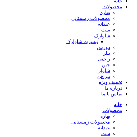
خانه
محصولات
بهاره
محصولات زمستانی
عیدانه
ست
شلوارک
تیشرت شلوارک
دورس
بیلر
راحتی
جین
شلوار
پیراهن
تخفیف ویژه
درباره ما
تماس با ما
خانه
محصولات
بهاره
محصولات زمستانی
عیدانه
ست