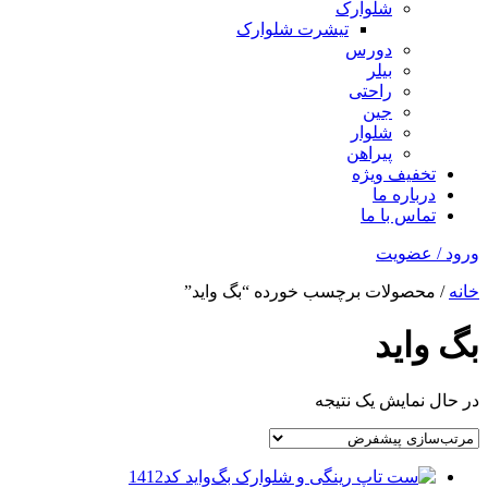
شلوارک
تیشرت شلوارک
دورس
بیلر
راحتی
جین
شلوار
پیراهن
تخفیف ویژه
درباره ما
تماس با ما
ورود / عضویت
خانه
/ محصولات برچسب خورده “بگ واید”
بگ واید
در حال نمایش یک نتیجه