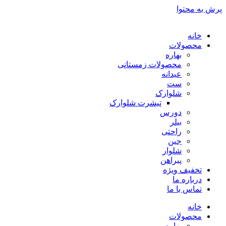
پرش به محتوا
خانه
محصولات
بهاره
محصولات زمستانی
عیدانه
ست
شلوارک
تیشرت شلوارک
دورس
بیلر
راحتی
جین
شلوار
پیراهن
تخفیف ویژه
درباره ما
تماس با ما
خانه
محصولات
بهاره