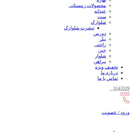
محصولات زمستانی
عیدانه
ست
شلوارک
تیشرت شلوارک
دورس
بیلر
راحتی
جین
شلوار
پیراهن
تخفیف ویژه
درباره ما
تماس با ما
_
3143329
0999
ورود / عضویت