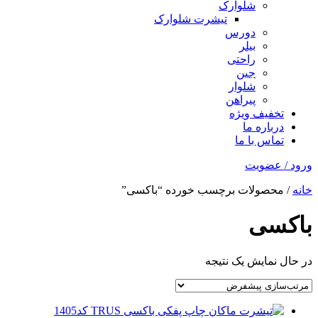
شلوارک
تیشرت شلوارک
دورس
بیلر
راحتی
جین
شلوار
پیراهن
تخفیف ویژه
درباره ما
تماس با ما
ورود / عضویت
خانه
/ محصولات برچسب خورده “باکسی”
باکسی
در حال نمایش یک نتیجه