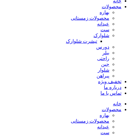
خانه
محصولات
بهاره
محصولات زمستانی
عیدانه
ست
شلوارک
تیشرت شلوارک
دورس
بیلر
راحتی
جین
شلوار
پیراهن
تخفیف ویژه
درباره ما
تماس با ما
خانه
محصولات
بهاره
محصولات زمستانی
عیدانه
ست