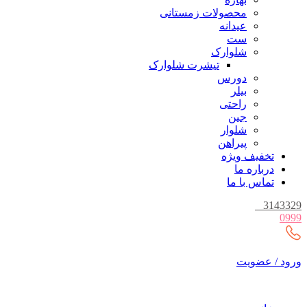
محصولات زمستانی
عیدانه
ست
شلوارک
تیشرت شلوارک
دورس
بیلر
راحتی
جین
شلوار
پیراهن
تخفیف ویژه
درباره ما
تماس با ما
_
3143329
0999
ورود / عضویت