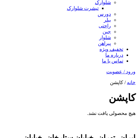
شلوارک
تیشرت شلوارک
دورس
بیلر
راحتی
جین
شلوار
پیراهن
تخفیف ویژه
درباره ما
تماس با ما
ورود / عضویت
خانه
/ کاپشن
کاپشن
هیچ محصولی یافت نشد.
ایران، تهران، خیابان ستارخان، خیابان