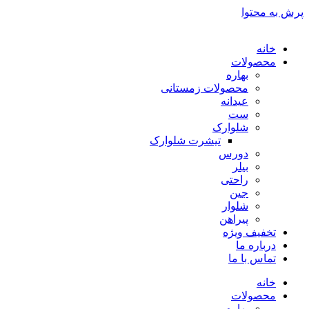
پرش به محتوا
خانه
محصولات
بهاره
محصولات زمستانی
عیدانه
ست
شلوارک
تیشرت شلوارک
دورس
بیلر
راحتی
جین
شلوار
پیراهن
تخفیف ویژه
درباره ما
تماس با ما
خانه
محصولات
بهاره