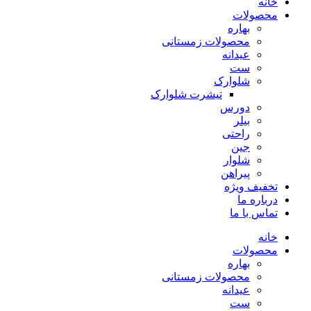
خانه
محصولات
بهاره
محصولات زمستانی
عیدانه
ست
شلوارک
تیشرت شلوارک
دورس
بیلر
راحتی
جین
شلوار
پیراهن
تخفیف ویژه
درباره ما
تماس با ما
خانه
محصولات
بهاره
محصولات زمستانی
عیدانه
ست