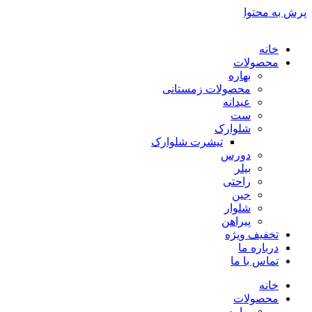
پرش به محتوا
خانه
محصولات
بهاره
محصولات زمستانی
عیدانه
ست
شلوارک
تیشرت شلوارک
دورس
بیلر
راحتی
جین
شلوار
پیراهن
تخفیف ویژه
درباره ما
تماس با ما
خانه
محصولات
بهاره