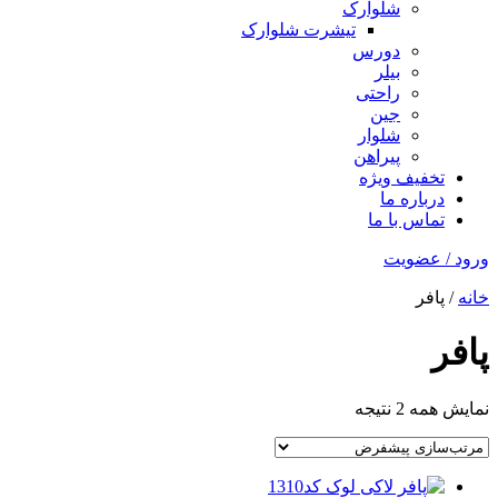
شلوارک
تیشرت شلوارک
دورس
بیلر
راحتی
جین
شلوار
پیراهن
تخفیف ویژه
درباره ما
تماس با ما
ورود / عضویت
خانه
/ پافر
پافر
نمایش همه 2 نتیجه