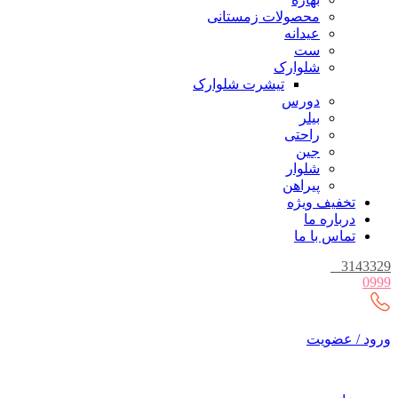
محصولات زمستانی
عیدانه
ست
شلوارک
تیشرت شلوارک
دورس
بیلر
راحتی
جین
شلوار
پیراهن
تخفیف ویژه
درباره ما
تماس با ما
_
3143329
0999
ورود / عضویت