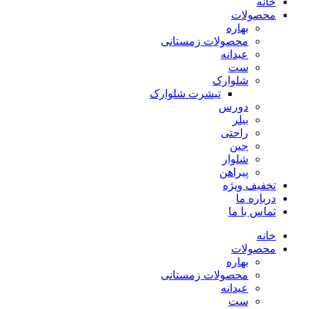
خانه
محصولات
بهاره
محصولات زمستانی
عیدانه
ست
شلوارک
تیشرت شلوارک
دورس
بیلر
راحتی
جین
شلوار
پیراهن
تخفیف ویژه
درباره ما
تماس با ما
خانه
محصولات
بهاره
محصولات زمستانی
عیدانه
ست