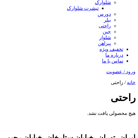
شلوارک
تیشرت شلوارک
دورس
بیلر
راحتی
جین
شلوار
پیراهن
تخفیف ویژه
درباره ما
تماس با ما
ورود / عضویت
خانه
/ راحتی
راحتی
هیچ محصولی یافت نشد.
ایران، تهران، خیابان ستارخان، خیابان رحیمی