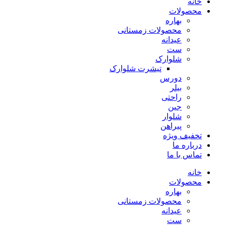
خانه
محصولات
بهاره
محصولات زمستانی
عیدانه
ست
شلوارک
تیشرت شلوارک
دورس
بیلر
راحتی
جین
شلوار
پیراهن
تخفیف ویژه
درباره ما
تماس با ما
خانه
محصولات
بهاره
محصولات زمستانی
عیدانه
ست