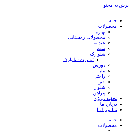
پرش به محتوا
خانه
محصولات
بهاره
محصولات زمستانی
عیدانه
ست
شلوارک
تیشرت شلوارک
دورس
بیلر
راحتی
جین
شلوار
پیراهن
تخفیف ویژه
درباره ما
تماس با ما
خانه
محصولات
بهاره