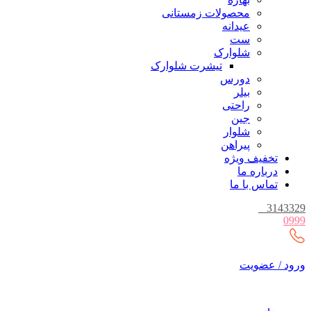
محصولات زمستانی
عیدانه
ست
شلوارک
تیشرت شلوارک
دورس
بیلر
راحتی
جین
شلوار
پیراهن
تخفیف ویژه
درباره ما
تماس با ما
_
3143329
0999
ورود / عضویت