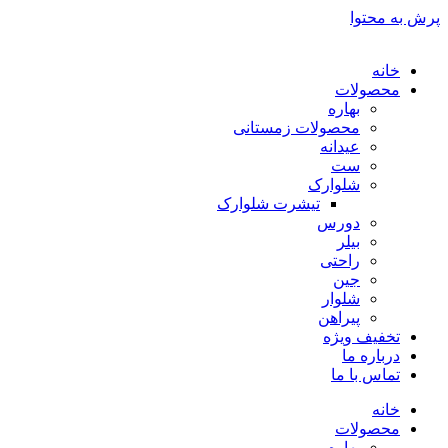
پرش به محتوا
خانه
محصولات
بهاره
محصولات زمستانی
عیدانه
ست
شلوارک
تیشرت شلوارک
دورس
بیلر
راحتی
جین
شلوار
پیراهن
تخفیف ویژه
درباره ما
تماس با ما
خانه
محصولات
بهاره