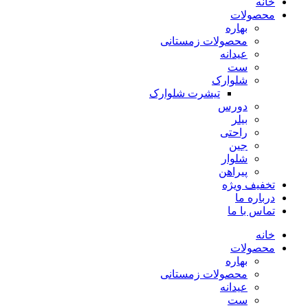
خانه
محصولات
بهاره
محصولات زمستانی
عیدانه
ست
شلوارک
تیشرت شلوارک
دورس
بیلر
راحتی
جین
شلوار
پیراهن
تخفیف ویژه
درباره ما
تماس با ما
خانه
محصولات
بهاره
محصولات زمستانی
عیدانه
ست