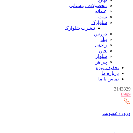
محصولات زمستانی
عیدانه
ست
شلوارک
تیشرت شلوارک
دورس
بیلر
راحتی
جین
شلوار
پیراهن
تخفیف ویژه
درباره ما
تماس با ما
_
3143329
0999
ورود / عضویت