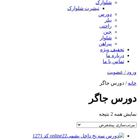
شلوارک
تیشرت شلوارک
دورس
بیلر
راحتی
جین
شلوار
پیراهن
تخفیف ویژه
درباره ما
تماس با ما
ورود / عضویت
خانه
/ دورس جاگر
دورس جاگر
نمایش همه 2 نتیجه