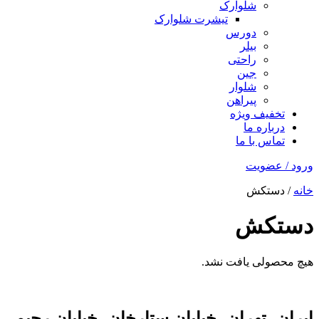
شلوارک
تیشرت شلوارک
دورس
بیلر
راحتی
جین
شلوار
پیراهن
تخفیف ویژه
درباره ما
تماس با ما
ورود / عضویت
خانه
/ دستکش
دستکش
هیچ محصولی یافت نشد.
ایران، تهران، خیابان ستارخان، خیابان رحیمی