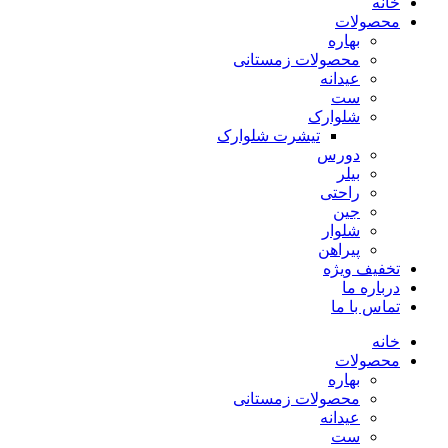
خانه
محصولات
بهاره
محصولات زمستانی
عیدانه
ست
شلوارک
تیشرت شلوارک
دورس
بیلر
راحتی
جین
شلوار
پیراهن
تخفیف ویژه
درباره ما
تماس با ما
خانه
محصولات
بهاره
محصولات زمستانی
عیدانه
ست