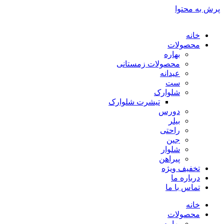
پرش به محتوا
خانه
محصولات
بهاره
محصولات زمستانی
عیدانه
ست
شلوارک
تیشرت شلوارک
دورس
بیلر
راحتی
جین
شلوار
پیراهن
تخفیف ویژه
درباره ما
تماس با ما
خانه
محصولات
بهاره