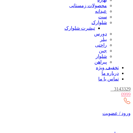
محصولات زمستانی
عیدانه
ست
شلوارک
تیشرت شلوارک
دورس
بیلر
راحتی
جین
شلوار
پیراهن
تخفیف ویژه
درباره ما
تماس با ما
_
3143329
0999
ورود / عضویت