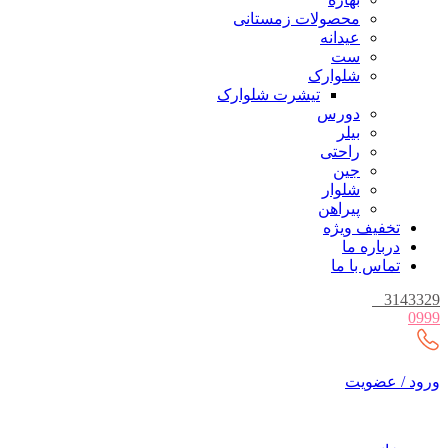
محصولات زمستانی
عیدانه
ست
شلوارک
تیشرت شلوارک
دورس
بیلر
راحتی
جین
شلوار
پیراهن
تخفیف ویژه
درباره ما
تماس با ما
_
3143329
0999
ورود / عضویت