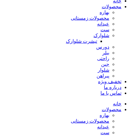
خانه
محصولات
بهاره
محصولات زمستانی
عیدانه
ست
شلوارک
تیشرت شلوارک
دورس
بیلر
راحتی
جین
شلوار
پیراهن
تخفیف ویژه
درباره ما
تماس با ما
خانه
محصولات
بهاره
محصولات زمستانی
عیدانه
ست