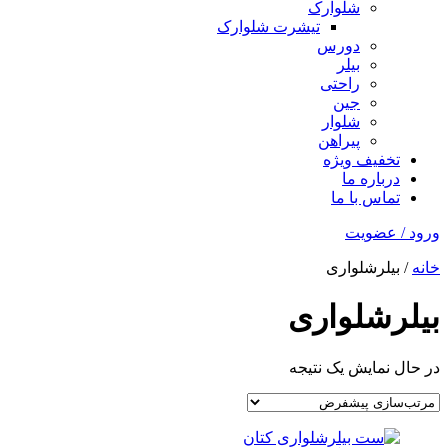
شلوارک
تیشرت شلوارک
دورس
بیلر
راحتی
جین
شلوار
پیراهن
تخفیف ویژه
درباره ما
تماس با ما
ورود / عضویت
خانه
/ بیلرشلواری
بیلرشلواری
در حال نمایش یک نتیجه