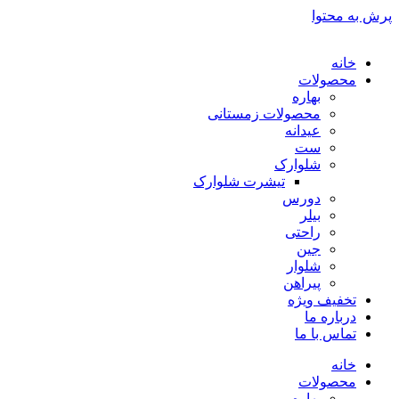
پرش به محتوا
خانه
محصولات
بهاره
محصولات زمستانی
عیدانه
ست
شلوارک
تیشرت شلوارک
دورس
بیلر
راحتی
جین
شلوار
پیراهن
تخفیف ویژه
درباره ما
تماس با ما
خانه
محصولات
بهاره