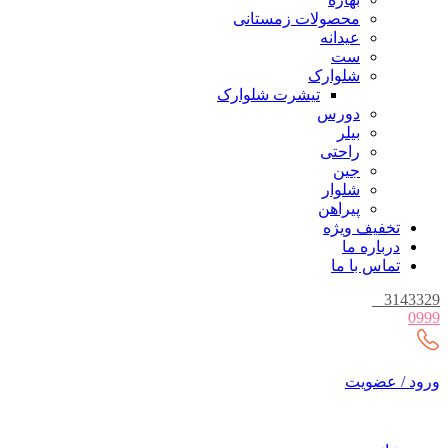
محصولات زمستانی
عیدانه
ست
شلوارک
تیشرت شلوارک
دورس
بیلر
راحتی
جین
شلوار
پیراهن
تخفیف ویژه
درباره ما
تماس با ما
_
3143329
0999
ورود / عضویت