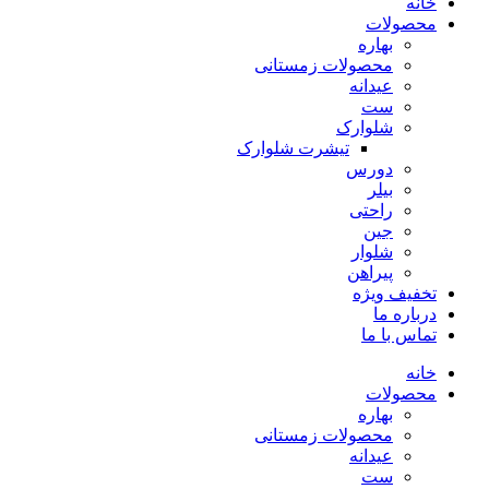
خانه
محصولات
بهاره
محصولات زمستانی
عیدانه
ست
شلوارک
تیشرت شلوارک
دورس
بیلر
راحتی
جین
شلوار
پیراهن
تخفیف ویژه
درباره ما
تماس با ما
خانه
محصولات
بهاره
محصولات زمستانی
عیدانه
ست