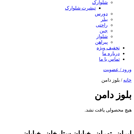
شلوارک
تیشرت شلوارک
دورس
بیلر
راحتی
جین
شلوار
پیراهن
تخفیف ویژه
درباره ما
تماس با ما
ورود / عضویت
خانه
/ بلوز دامن
بلوز دامن
هیچ محصولی یافت نشد.
ایران، تهران، خیابان ستارخان، خیابان