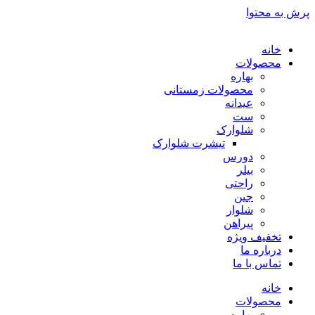
پرش به محتوا
خانه
محصولات
بهاره
محصولات زمستانی
عیدانه
ست
شلوارک
تیشرت شلوارک
دورس
بیلر
راحتی
جین
شلوار
پیراهن
تخفیف ویژه
درباره ما
تماس با ما
خانه
محصولات
بهاره