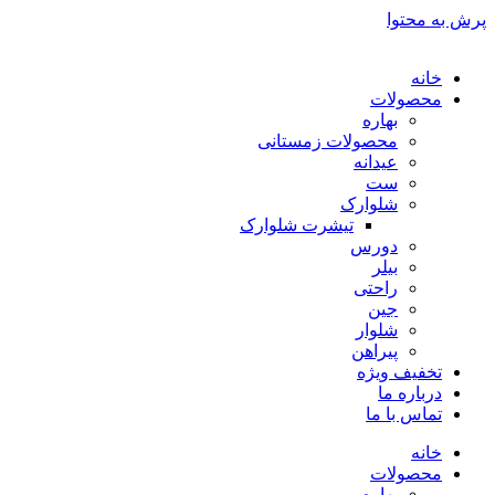
پرش به محتوا
خانه
محصولات
بهاره
محصولات زمستانی
عیدانه
ست
شلوارک
تیشرت شلوارک
دورس
بیلر
راحتی
جین
شلوار
پیراهن
تخفیف ویژه
درباره ما
تماس با ما
خانه
محصولات
بهاره