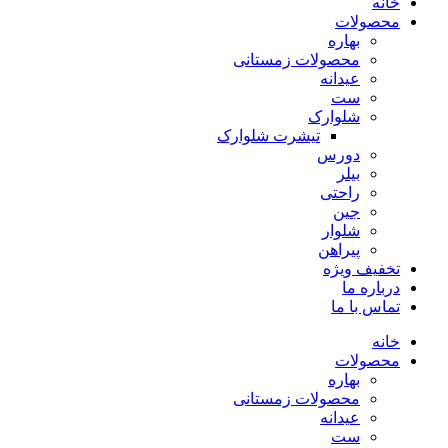
خانه
محصولات
بهاره
محصولات زمستانی
عیدانه
ست
شلوارک
تیشرت شلوارک
دورس
بیلر
راحتی
جین
شلوار
پیراهن
تخفیف ویژه
درباره ما
تماس با ما
خانه
محصولات
بهاره
محصولات زمستانی
عیدانه
ست