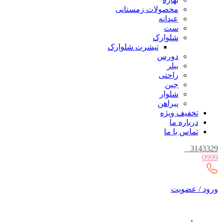
محصولات زمستانی
عیدانه
ست
شلوارک
تیشرت شلوارک
دورس
بیلر
راحتی
جین
شلوار
پیراهن
تخفیف ویژه
درباره ما
تماس با ما
_
3143329
0999
ورود / عضویت