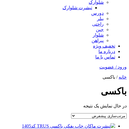
شلوارک
تیشرت شلوارک
دورس
بیلر
راحتی
جین
شلوار
پیراهن
تخفیف ویژه
درباره ما
تماس با ما
ورود / عضویت
خانه
/ باکسی
باکسی
در حال نمایش یک نتیجه