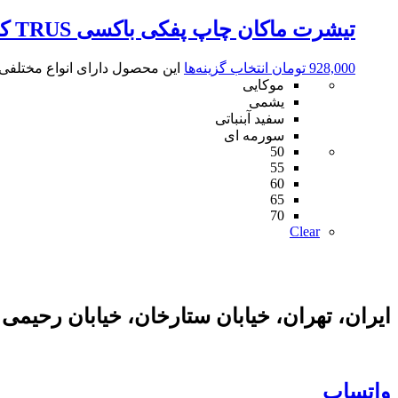
تیشرت ماکان چاپ پفکی باکسی TRUS کد1405
928,000
تومان
انتخاب گزینه‌ها
این محصول دارای انواع مختلف
موکایی
یشمی
سفید آبنباتی
سورمه ای
50
55
60
65
70
Clear
ایران، تهران، خیابان ستارخان، خیابان رحیمی
واتساپ