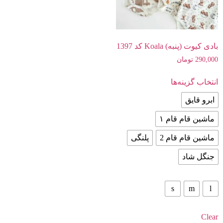
بادی کیوت (پنبه) Koala کد 1397
290,000
تومان
انتخاب گزینه‌ها
ابرو قایق
ماشین قام قام ۱
ماشین قام قام 2
پلنگی
جنگل شاد
s
m
l
Clear