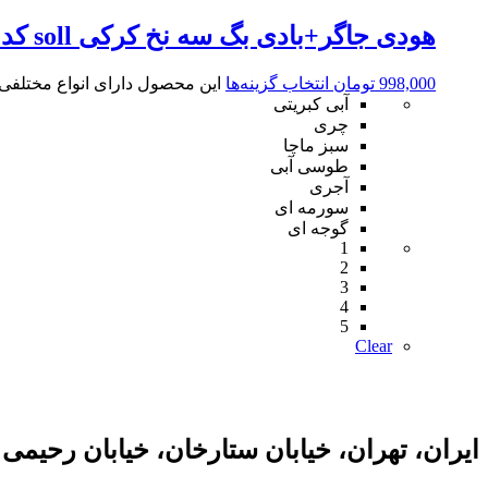
هودی جاگر+بادی بگ سه نخ کرکی soll کد1311
998,000
تومان
انتخاب گزینه‌ها
این محصول دارای انواع مختلف
آبی کبریتی
چری
سبز ماچا
طوسی آبی
آجری
سورمه ای
گوجه ای
1
2
3
4
5
Clear
ایران، تهران، خیابان ستارخان، خیابان رحیمی