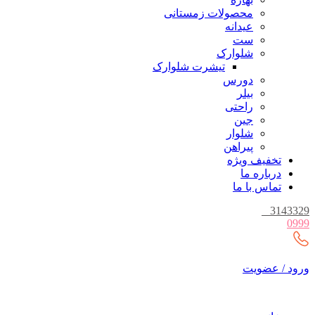
محصولات زمستانی
عیدانه
ست
شلوارک
تیشرت شلوارک
دورس
بیلر
راحتی
جین
شلوار
پیراهن
تخفیف ویژه
درباره ما
تماس با ما
_
3143329
0999
ورود / عضویت