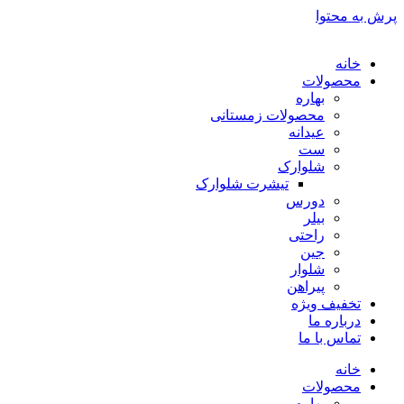
پرش به محتوا
خانه
محصولات
بهاره
محصولات زمستانی
عیدانه
ست
شلوارک
تیشرت شلوارک
دورس
بیلر
راحتی
جین
شلوار
پیراهن
تخفیف ویژه
درباره ما
تماس با ما
خانه
محصولات
بهاره