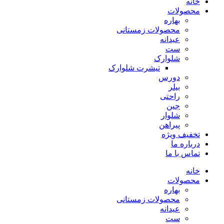
خانه
محصولات
بهاره
محصولات زمستانی
عیدانه
ست
شلوارک
تیشرت شلوارک
دورس
بیلر
راحتی
جین
شلوار
پیراهن
تخفیف ویژه
درباره ما
تماس با ما
خانه
محصولات
بهاره
محصولات زمستانی
عیدانه
ست