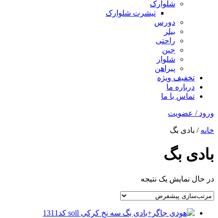
شلوارک
تیشرت شلوارک
دورس
بیلر
راحتی
جین
شلوار
پیراهن
تخفیف ویژه
درباره ما
تماس با ما
ورود / عضویت
خانه
/ بادی بگ
بادی بگ
در حال نمایش یک نتیجه