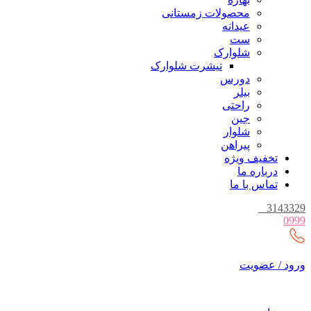
محصولات زمستانی
عیدانه
ست
شلوارک
تیشرت شلوارک
دورس
بیلر
راحتی
جین
شلوار
پیراهن
تخفیف ویژه
درباره ما
تماس با ما
_
3143329
0999
ورود / عضویت