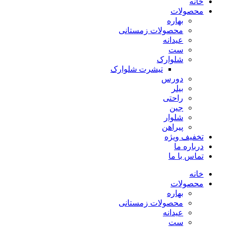
خانه
محصولات
بهاره
محصولات زمستانی
عیدانه
ست
شلوارک
تیشرت شلوارک
دورس
بیلر
راحتی
جین
شلوار
پیراهن
تخفیف ویژه
درباره ما
تماس با ما
خانه
محصولات
بهاره
محصولات زمستانی
عیدانه
ست