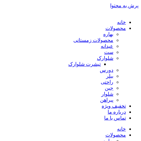
پرش به محتوا
خانه
محصولات
بهاره
محصولات زمستانی
عیدانه
ست
شلوارک
تیشرت شلوارک
دورس
بیلر
راحتی
جین
شلوار
پیراهن
تخفیف ویژه
درباره ما
تماس با ما
خانه
محصولات
بهاره