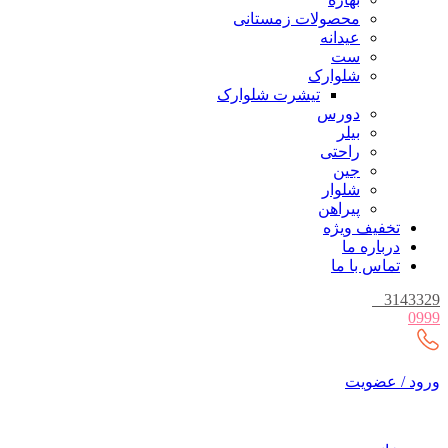
محصولات زمستانی
عیدانه
ست
شلوارک
تیشرت شلوارک
دورس
بیلر
راحتی
جین
شلوار
پیراهن
تخفیف ویژه
درباره ما
تماس با ما
_
3143329
0999
ورود / عضویت