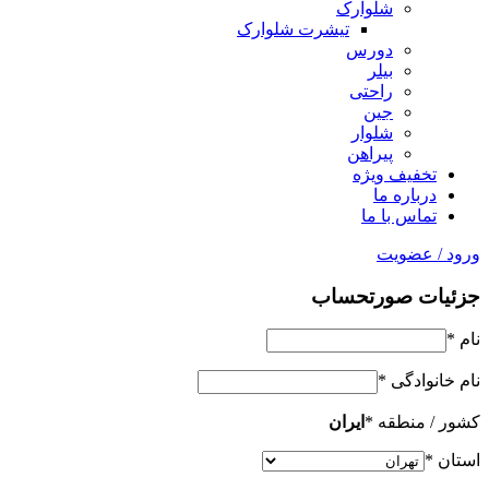
شلوارک
تیشرت شلوارک
دورس
بیلر
راحتی
جین
شلوار
پیراهن
تخفیف ویژه
درباره ما
تماس با ما
ورود / عضویت
جزئیات صورتحساب
نام
*
نام خانوادگی
*
کشور / منطقه
*
ایران
استان
*