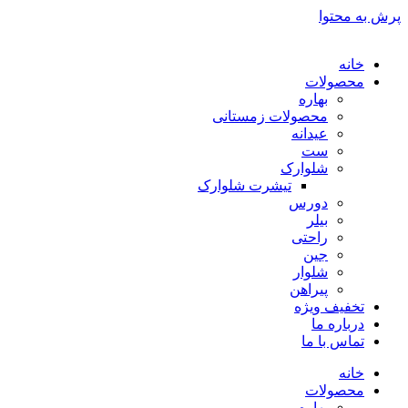
پرش به محتوا
خانه
محصولات
بهاره
محصولات زمستانی
عیدانه
ست
شلوارک
تیشرت شلوارک
دورس
بیلر
راحتی
جین
شلوار
پیراهن
تخفیف ویژه
درباره ما
تماس با ما
خانه
محصولات
بهاره