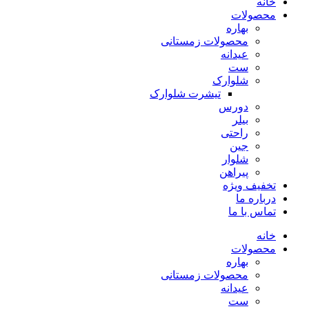
خانه
محصولات
بهاره
محصولات زمستانی
عیدانه
ست
شلوارک
تیشرت شلوارک
دورس
بیلر
راحتی
جین
شلوار
پیراهن
تخفیف ویژه
درباره ما
تماس با ما
خانه
محصولات
بهاره
محصولات زمستانی
عیدانه
ست