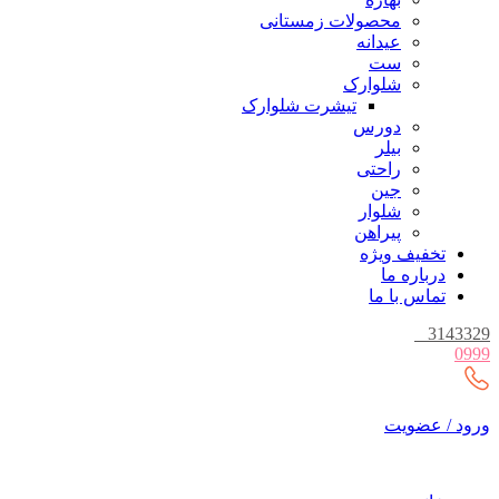
محصولات زمستانی
عیدانه
ست
شلوارک
تیشرت شلوارک
دورس
بیلر
راحتی
جین
شلوار
پیراهن
تخفیف ویژه
درباره ما
تماس با ما
_
3143329
0999
ورود / عضویت