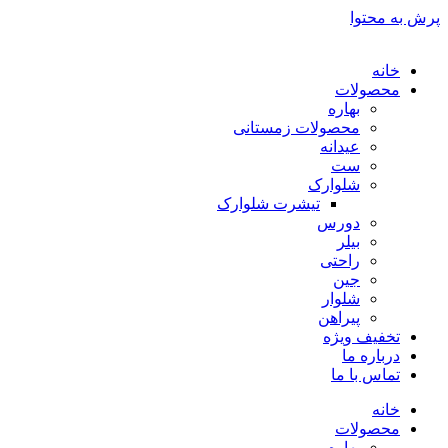
پرش به محتوا
خانه
محصولات
بهاره
محصولات زمستانی
عیدانه
ست
شلوارک
تیشرت شلوارک
دورس
بیلر
راحتی
جین
شلوار
پیراهن
تخفیف ویژه
درباره ما
تماس با ما
خانه
محصولات
بهاره