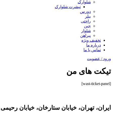
شلوارک
تیشرت شلوارک
دورس
بیلر
راحتی
جین
شلوار
پیراهن
تخفیف ویژه
درباره ما
تماس با ما
ورود / عضویت
تیکت های من
[wast-ticket-panel]
ایران، تهران، خیابان ستارخان، خیابان رحیمی